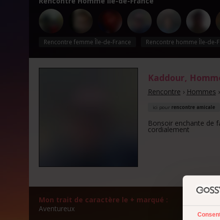
Rencontre Homme Île-de-France
Rencontre femme Île-de-France
Rencontre homme Île-de-F
Kaddour
, Homm
Rencontre
›
Hommes
ici pour
rencontre amicale
Bonsoir enchante de f
cordialement
Mon trait de caractère le + marqué :
Mon a
Aventureux
Un vra
Consen