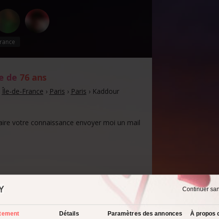
rance
e de
76 ans
›
Île-de-France
›
Paris
›
Paris
›
Kaddour
aire votre connaissance envoyer moi un mail
Continuer sa
spect physique :
i canon !
tement
Détails
Paramètres des annonces
À propos 