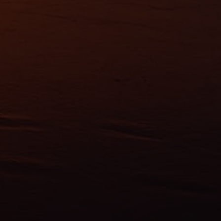
ns
ias
mations
ervices.