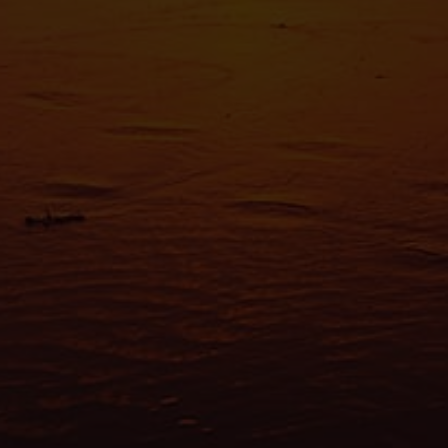
Les cooki
fonctionn
également
sociaux, 
que vous l