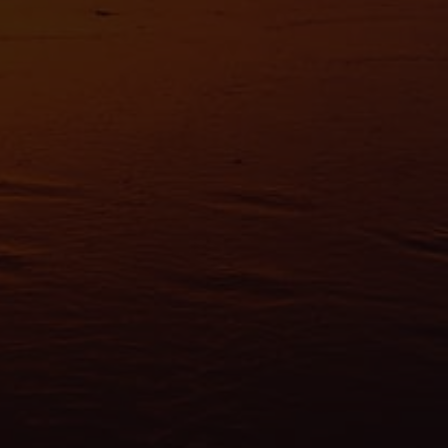
es nous permettent de personnaliser le contenu et les annonces, d'offrir des
alités relatives aux médias sociaux et d'analyser notre trafic. Nous partageo
 des informations sur l'utilisation de notre site avec nos partenaires de méd
de publicité et d'analyse, qui peuvent combiner celles-ci avec d'autres infor
eur avez fournies ou qu'ils ont collectées lors de votre utilisation de leurs s