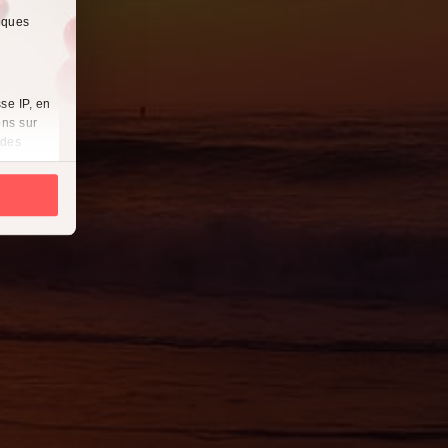
lques
se IP, en
ons sur
 des
es
à
i
cliquant
récises à
ques
érences,
ement à