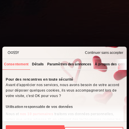
Continuer sans accepter
Consentement
Détails
Paramètres des annonces
À propos des cooki
Que recherchez-vous ?
Pour des rencontres en toute sécurité
Avant d'apprécier nos services, nous avons besoin de votre accord
Je cherche un homme
pour déposer quelques cookies, ils vous accompagneront lors de
votre visite, c'est OK pour vous ?
Je cherche une femme
Utilisation responsable de vos données
Nous et
nos 10 partenaires
traitons vos données personnelles,
telles que votre adresse IP, en utilisant des technologies comme les
cookies pour stocker et accéder à des informations sur votre