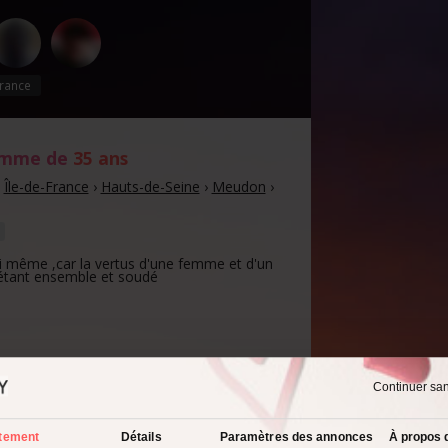
rance
omme de
35 ans
›
Île-de-France
›
Hauts-de-Seine
›
Meudon
›
oi même ,car la vertus d'une femme et d'un
tant ensemble et soudé
Continuer sa
spect physique :
garde pour moi
tement
Détails
Paramètres des annonces
À propos 