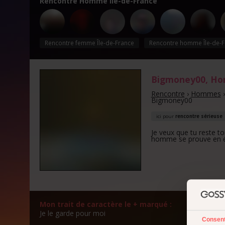
Rencontre Homme Île-de-France
Rencontre femme Île-de-France
Rencontre homme Île-de-F
Bigmoney00
, H
Rencontre
›
Hommes
Bigmoney00
ici pour
rencontre sérieuse
Je veux que tu reste t
homme se prouve en é
Mon trait de caractère le + marqué :
Mon a
Je le garde pour moi
Je le 
Consen