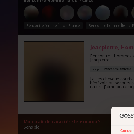
Rencontre Homme Île-de-France
Rencontre femme Île-de-France
Rencontre homme Île-de-F
Jeanpierre
, Ho
Rencontre
›
Hommes
Jeanpierre
ici pour
rencontre amicale
J'ai les cheveux courts 
bénévole au secours ca
nature j'aime beaucoup
Mon trait de caractère le + marqué :
Mon a
Sensible
Plutôt
Consen