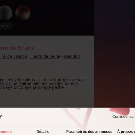
rance
mme de
67 ans
›
Île-de-France
›
Hauts-de-Seine
›
Meudon
›
gris les yeux bleus j'ai des tatouages je suis
tholique. J'aime bien les balades dans la
 nagé bricolage jardinage pêche .
Continuer sa
spect physique :
 agréable à regarder
tement
Détails
Paramètres des annonces
À propos 