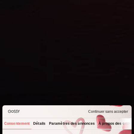
Continuer sans accepter
Consentement
Détails
Paramètres des annonces
À propos des cooki
Que recherchez-vous ?