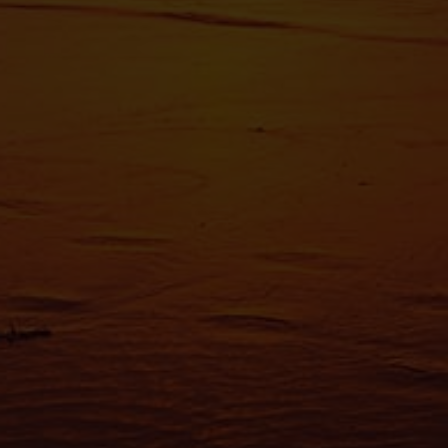
Pour en s
reportez-
tout momen
Les cooki
fonctionn
également
sociaux, 
que vous l