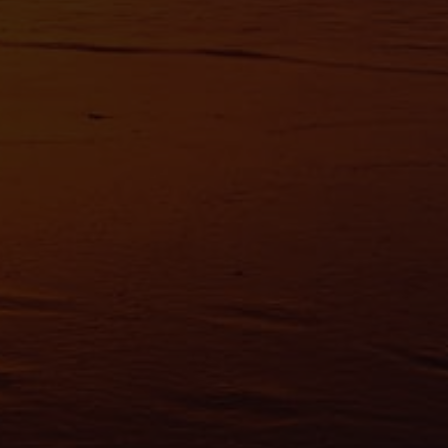
avoir plus sur le traitement de vos données personnelles et définir vos préf
vous à la
section « Détails »
. Vous pouvez modifier ou retirer votre consent
t à partir de la déclaration sur les cookies.
es nous permettent de personnaliser le contenu et les annonces, d'offrir des
alités relatives aux médias sociaux et d'analyser notre trafic. Nous partageo
 des informations sur l'utilisation de notre site avec nos partenaires de méd
de publicité et d'analyse, qui peuvent combiner celles-ci avec d'autres infor
eur avez fournies ou qu'ils ont collectées lors de votre utilisation de leurs s