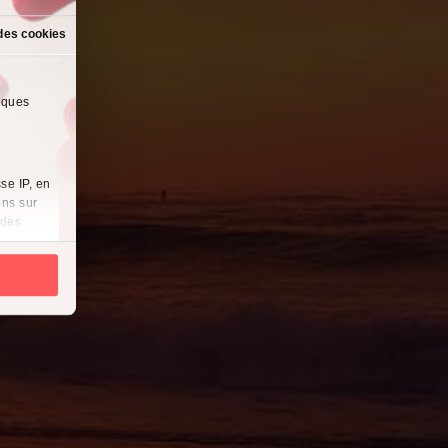
des cookies
lques
se IP, en
ons sur
 des
es
à
i
cliquant
récises à
ques