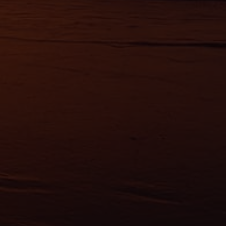
érences,
ement à
ns
ias
mations
ervices.