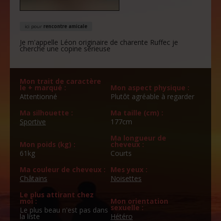
ici pour
rencontre amicale
Je m'appelle Léon originaire de charente Ruffec je
cherche une copine sérieuse
Mon trait de caractère
le + marqué :
Mon aspect physique :
Attentionné
Plutôt agréable à regarder
Ma silhouette :
Ma taille (cm) :
Sportive
177cm
Ma longueur de
Mon poids (kg) :
cheveux :
61kg
Courts
Ma couleur de cheveux :
Mes yeux :
Châtains
Noisettes
Le plus attirant chez
moi :
Mon orientation
sexuelle :
Le plus beau n'est pas dans
la liste
Hétéro