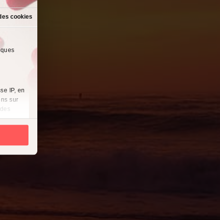
des cookies
lques
se IP, en
ons sur
 des
es
à
i
cliquant
récises à
ques