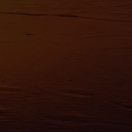
avoir plus sur le traitement de vos données personnelles et définir vos préf
vous à la
section « Détails »
. Vous pouvez modifier ou retirer votre consent
t à partir de la déclaration sur les cookies.
es nous permettent de personnaliser le contenu et les annonces, d'offrir des
alités relatives aux médias sociaux et d'analyser notre trafic. Nous partageo
 des informations sur l'utilisation de notre site avec nos partenaires de méd
de publicité et d'analyse, qui peuvent combiner celles-ci avec d'autres infor
eur avez fournies ou qu'ils ont collectées lors de votre utilisation de leurs s