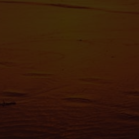
Pour en s
reportez-
tout momen
Les cooki
fonctionn
également
sociaux, 
que vous l