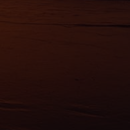
érences,
ement à
ns
ias
mations
ervices.