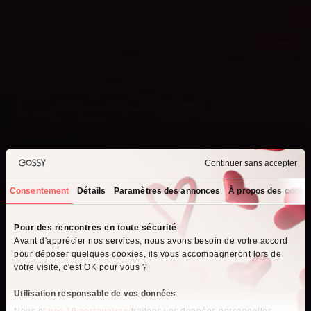
Continuer sans accepter
Consentement
Détails
Paramètres des annonces
À propos des cooki
Que recherchez-vous ?
Pour des rencontres en toute sécurité
Avant d'apprécier nos services, nous avons besoin de votre accord
Je cherche un homme
pour déposer quelques cookies, ils vous accompagneront lors de
votre visite, c'est OK pour vous ?
Je cherche une femme
Utilisation responsable de vos données
Nous et
nos 10 partenaires
traitons vos données personnelles,