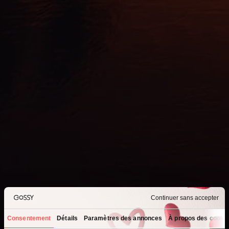
Continuer sans accepter
Consentement
Détails
Paramètres des annonces
À propos des cooki
Que recherchez-vous ?