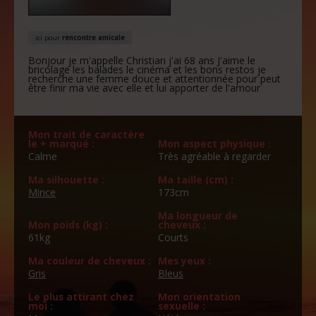
ici pour
rencontre amicale
Bonjour je m'appelle Christian j'ai 68 ans J'aime le
bricolage les balades le cinéma et les bons restos je
recherche une femme douce et attentionnée pour peut
être finir ma vie avec elle et lui apporter de l'amour
Mon trait de caractère
le + marqué :
Mon aspect physique :
Calme
Très agréable à regarder
Ma silhouette :
Ma taille (cm) :
Mince
173cm
Ma longueur de
Mon poids (kg) :
cheveux :
61kg
Courts
Ma couleur de cheveux :
Mes yeux :
Gris
Bleus
Le plus attirant chez
Mon orientation
moi :
sexuelle :