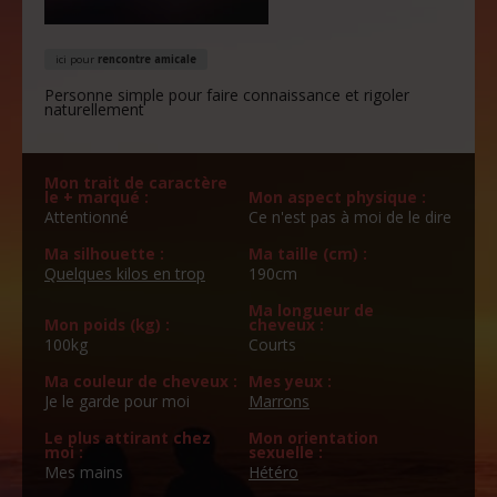
ici pour
rencontre amicale
Personne simple pour faire connaissance et rigoler
naturellement
Mon trait de caractère
le + marqué :
Mon aspect physique :
Attentionné
Ce n'est pas à moi de le dire
Ma silhouette :
Ma taille (cm) :
Quelques kilos en trop
190cm
Ma longueur de
Mon poids (kg) :
cheveux :
100kg
Courts
Ma couleur de cheveux :
Mes yeux :
Je le garde pour moi
Marrons
Le plus attirant chez
Mon orientation
moi :
sexuelle :
Mes mains
Hétéro