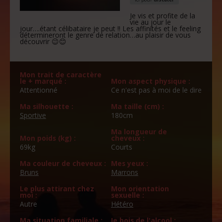
Je vis et profite de la
vie au jour le
jour….étant célibataire je peut !! Les affinités et le feeling
détermineront le genre de relation…au plaisir de vous
découvrir 😉😊
Mon trait de caractère
le + marqué :
Mon aspect physique :
Attentionné
Ce n'est pas à moi de le dire
Ma silhouette :
Ma taille (cm) :
Sportive
180cm
Ma longueur de
Mon poids (kg) :
cheveux :
69kg
Courts
Ma couleur de cheveux :
Mes yeux :
Bruns
Marrons
Le plus attirant chez
Mon orientation
moi :
sexuelle :
Autre
Hétéro
Ma situation familiale :
Je bois de l'alcool :