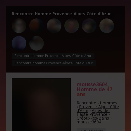
Rencontre Homme Provence-Alpes-Côte d'Azur
Rencontre femme Provence-Alpes-Côte d'Azur
Rencontre homme Provence-Alpes-Côte d'Azur
mousse3604
,
Homme de
47
ans
Rencontre
›
Hommes
›
Provence-Alpes-Côte
d'Azur
›
Alpes-de-
Haute-Provence
›
Gréoux-les-Bains
›
mousse3604
ici pour
discuter