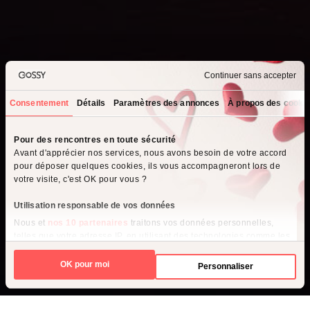
Continuer sans accepter
Consentement
Détails
Paramètres des annonces
À propos des cooki
Que recherchez-vous ?
Pour des rencontres en toute sécurité
Avant d'apprécier nos services, nous avons besoin de votre accord
Je cherche un homme
pour déposer quelques cookies, ils vous accompagneront lors de
votre visite, c'est OK pour vous ?
Je cherche une femme
Utilisation responsable de vos données
Nous et
nos 10 partenaires
traitons vos données personnelles,
telles que votre adresse IP, en utilisant des technologies comme les
cookies pour stocker et accéder à des informations sur votre
appareil, afin de diffuser des publicités et du contenu personnalisés,
OK pour moi
Personnaliser
d'effectuer des mesures de performance des publicités et du
contenu, ainsi que de réaliser des études d’audience, favorisant
ainsi le développement de services. Vous avez le choix quant à