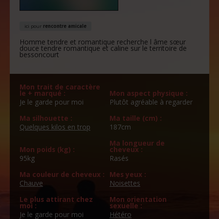
ici pour
rencontre amicale
Homme tendre et romantique recherche l âme sœur
douce tendre romantique et caline sur le territoire de
bessoncourt
Mon trait de caractère
le + marqué :
Mon aspect physique :
Je le garde pour moi
Plutôt agréable à regarder
Ma silhouette :
Ma taille (cm) :
Quelques kilos en trop
187cm
Ma longueur de
Mon poids (kg) :
cheveux :
95kg
Rasés
Ma couleur de cheveux :
Mes yeux :
Chauve
Noisettes
Le plus attirant chez
Mon orientation
moi :
sexuelle :
Je le garde pour moi
Hétéro