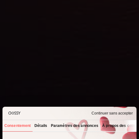
Continuer sans accepter
Consentement
Détails
Paramètres des annonces
À propos des cooki
Que recherchez-vous ?