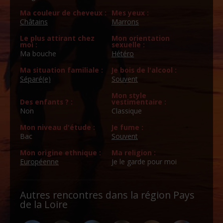
Ma couleur de cheveux :
Mes yeux :
Châtains
Marrons
Le plus attirant chez
Mon orientation
moi :
sexuelle :
Ma bouche
Hétéro
Ma situation familiale :
Je bois de l'alcool :
Séparé(e)
Souvent
Mon style
Des enfants ? :
vestimentaire :
Non
Classique
Mon niveau d'étude :
Je fume :
Bac
Souvent
Mon origine ethnique :
Ma religion :
Européenne
Je le garde pour moi
Autres rencontres dans la région Pays
de la Loire