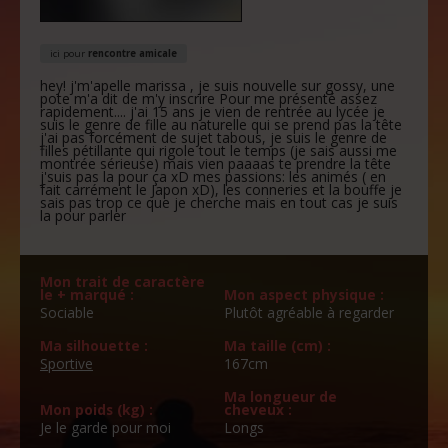
ici pour
rencontre amicale
hey! j'm'apelle marissa , je suis nouvelle sur gossy, une
pote m'a dit de m'y inscrire Pour me présenté assez
rapidement.... j'ai 15 ans je vien de rentrée au lycée je
suis le genre de fille au naturelle qui se prend pas la tête
j'ai pas forcément de sujet tabous, je suis le genre de
filles pétillante qui rigole tout le temps (je sais aussi me
montrée sérieuse) mais vien paaaas te prendre la tête
j'suis pas la pour ça xD mes passions: les animés ( en
fait carrément le Japon xD), les conneries et la bouffe je
sais pas trop ce que je cherche mais en tout cas je suis
la pour parler
Mon trait de caractère
le + marqué :
Mon aspect physique :
Sociable
Plutôt agréable à regarder
Ma silhouette :
Ma taille (cm) :
Sportive
167cm
Ma longueur de
Mon poids (kg) :
cheveux :
Je le garde pour moi
Longs