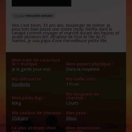
ici pour
rencontre amicale
Moi c'est Kevin, 33 ans ans, boulanger de métier. Je
peux très bien passé une soirée repas Netflix dans le
canapé comme voyager et marché durant des heures et
avaler plusieurs km. Amateur de foot et fan du FC
Nantes. Je suis papa d'une merveilleuse petite fille.
Mon trait de caractère
le + marqué :
Mon aspect physique :
Je le garde pour moi
Dans la moyenne
Ma silhouette :
Ma taille (cm) :
équilibrée
171cm
Ma longueur de
Mon poids (kg) :
cheveux :
80kg
Courts
Ma couleur de cheveux :
Mes yeux :
Châtains
Bleus
Le plus attirant chez
Mon orientation
moi :
sexuelle :