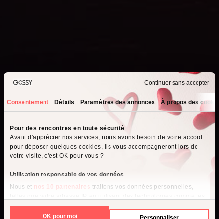
Continuer sans accepter
Consentement
Détails
Paramètres des annonces
À propos des cooki
Que recherchez-vous ?
Pour des rencontres en toute sécurité
Avant d'apprécier nos services, nous avons besoin de votre accord
Je cherche un homme
pour déposer quelques cookies, ils vous accompagneront lors de
votre visite, c'est OK pour vous ?
Je cherche une femme
Utilisation responsable de vos données
Nous et
nos 10 partenaires
traitons vos données personnelles,
telles que votre adresse IP, en utilisant des technologies comme les
cookies pour stocker et accéder à des informations sur votre
appareil, afin de diffuser des publicités et du contenu personnalisés,
OK pour moi
Personnaliser