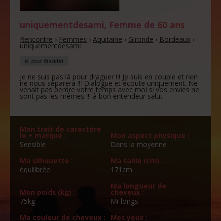
uniquementdesami
, Femme de
60 ans
Rencontre
›
Femmes
›
Aquitaine
›
Gironde
›
Bordeaux
›
uniquementdesami
ici pour
discuter
Je ne suis pas là pour draguer !!! Je suis en couple et rien
ne nous séparera !!! Dialogue et écoute uniquement. Ne
venait pas perdre votre temps avec moi si vos envies ne
sont pas les mêmes !!! à bon entendeur salut
Mon trait de caractère
le + marqué :
Mon aspect physique :
Sensible
Dans la moyenne
Ma silhouette :
Ma taille (cm) :
équilibrée
171cm
Ma longueur de
Mon poids (kg) :
cheveux :
75kg
Mi-longs
Ma couleur de cheveux :
Mes yeux :