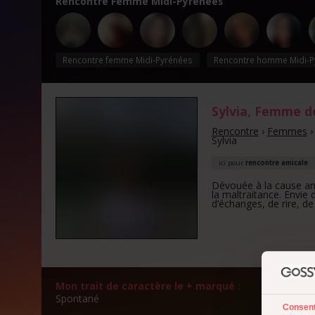
Rencontre Femme Midi-Pyrénées
Rencontre femme Midi-Pyrénées
Rencontre homme Midi-P
Sylvia
, Femme 
Rencontre
›
Femmes
Sylvia
ici pour
rencontre amicale
Dévouée à la cause an
la maltraitance. Envie
d’échanges, de rire, de 
Mon trait de caractère le + marqué :
Mon a
Spontané
Plutôt
Consen