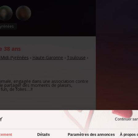
yrénées
de
38 ans
›
Midi-Pyrénées
›
Haute-Garonne
›
Toulouse
›
imale, engagée dans une association contre
 de partager des moments de plaisirs,
fun, de folies….!!
Continuer sa
spect physique :
 agréable à regarder
tement
Détails
Paramètres des annonces
À propos 