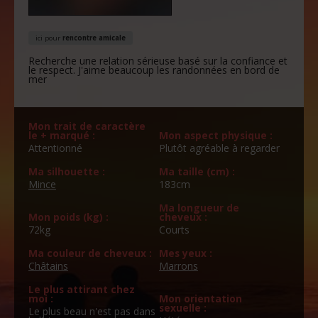
ici pour
rencontre amicale
Recherche une relation sérieuse basé sur la confiance et
le respect. J'aime beaucoup les randonnées en bord de
mer
Mon trait de caractère
le + marqué :
Mon aspect physique :
Attentionné
Plutôt agréable à regarder
Ma silhouette :
Ma taille (cm) :
Mince
183cm
Ma longueur de
Mon poids (kg) :
cheveux :
72kg
Courts
Ma couleur de cheveux :
Mes yeux :
Châtains
Marrons
Le plus attirant chez
moi :
Mon orientation
sexuelle :
Le plus beau n'est pas dans