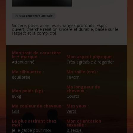
ici pour
rencontre amicale
Sincère, posé, aime les échanges profonds. Esprit
ouvert, cherche relation sincère et durable, basée sur le
respect et la complicité.
Mon trait de caractère
le + marqué :
Mon aspect physique :
Attentionné
Très agréable à regarder
Ma silhouette :
Ma taille (cm) :
équilibrée
184cm
Ma longueur de
Mon poids (kg) :
cheveux :
80kg
Courts
Ma couleur de cheveux :
Mes yeux :
Gris
Verts
Le plus attirant chez
Mon orientation
moi :
sexuelle :
Je le garde pour moi
Bisexuel