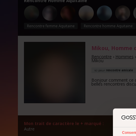
Rencontre Homme Aquitaine
Rencontre femme Aquitaine
Rencontre homme Aquitaine
Mikou
, Homme 
Rencontre
›
Hommes
Mikou
ici pour
rencontre amicale
Bonjour comment ce déc
belles rencontres discu
Mon trait de caractère le + marqué :
Mon a
Autre
Ce n'e
Consen