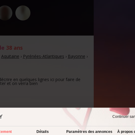
de
38 ans
›
Aquitaine
›
Pyrénées-Atlantiques
›
Bayonne
›
rire en quelques lignes ici pour faire de
ter et on verra bien
Continuer sa
spect physique :
st pas à moi de le dire
tement
Détails
Paramètres des annonces
À propos 