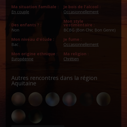
Ma situation familiale :
Je bois de l'alcool :
En couple
Occasionnellement
Mon style
Des enfants ? :
vestimentaire :
Non
BCBG (Bon Chic Bon Genre)
Mon niveau d'étude :
Je fume :
Bac
Occasionnellement
Mon origine ethnique :
Ma religion :
Européenne
Chrétien
Autres rencontres dans la région
Aquitaine