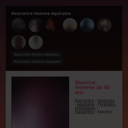
Rencontre Homme Aquitaine
Rencontre femme Aquitaine
Rencontre homme Aquitaine
Maurice
,
Homme de
60
ans
Rencontre
›
Hommes
›
Aquitaine
›
Pyrénées-
Atlantiques
›
Navarrenx
›
Maurice