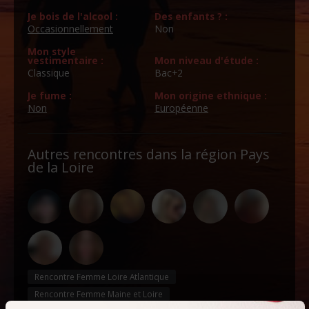
Je bois de l'alcool :
Des enfants ? :
Occasionnellement
Non
Mon style
vestimentaire :
Mon niveau d'étude :
Classique
Bac+2
Je fume :
Mon origine ethnique :
Non
Européenne
Autres rencontres dans la région Pays
de la Loire
Rencontre Femme Loire Atlantique
Rencontre Femme Maine et Loire