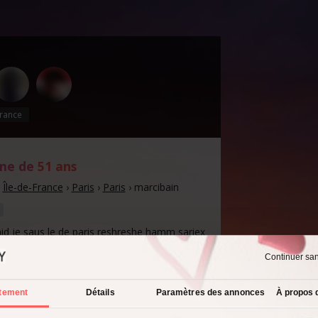
rance
me de
51 ans
›
Île-de-France
›
Paris
›
Paris
›
marcibain
 je saus le de paris reshreshe hamm sariex
appelle Saeed, je recherche une relation
me de 50 à 60 ans Je m'appelle Saeed, je
Continuer sa
n sérieuse avec une femme de 50 à 60 ans
tement
Détails
Paramètres des annonces
À propos 