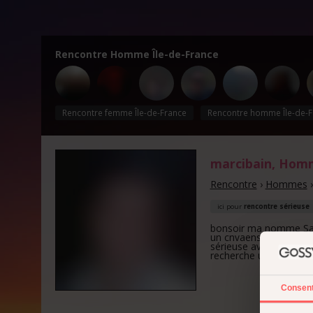
Rencontre Homme Île-de-France
Rencontre femme Île-de-France
Rencontre homme Île-de-F
marcibain
, Hom
Rencontre
›
Hommes
ici pour
rencontre sérieuse
bonsoir ma nomme Said
un cnvaens 38ans Je m'
sérieuse avec une fem
recherche une relatio
Consen