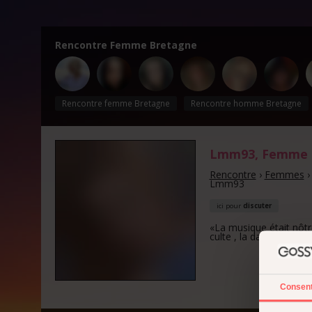
Rencontre Femme Bretagne
Rencontre femme Bretagne
Rencontre homme Bretagne
Lmm93
, Femme
Rencontre
›
Femmes
Lmm93
ici pour
discuter
«La musique était nôtre
culte , la danse nôtre 
Consen