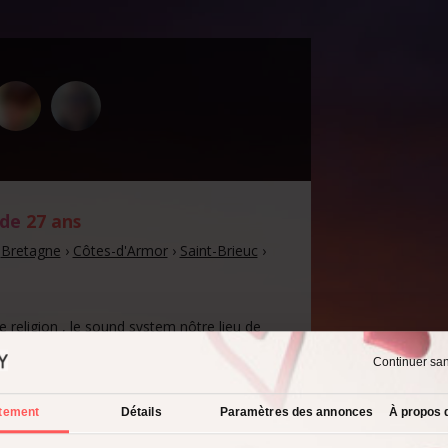
 de
27 ans
›
Bretagne
›
Côtes-d'Armor
›
Saint-Brieuc
›
 religion , le sound system nôtre lieu de
unique prière.»???
Continuer sa
tement
Détails
Paramètres des annonces
À propos 