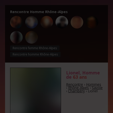
Rencontre Homme Rhône-Alpes
Rencontre femme Rhône-Alpes
Rencontre homme Rhône-Alpes
Lionel
, Homme
de
63 ans
Rencontre
›
Hommes
›
Rhône-Alpes
›
Savoie
›
Chambéry
›
Lionel