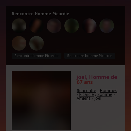
Rencontre Homme Picardie
Rencontre femme Picardie
Rencontre homme Picardie
joel
, Homme de
67 ans
Rencontre
›
Hommes
›
Picardie
›
Somme
›
Amiens
›
joel