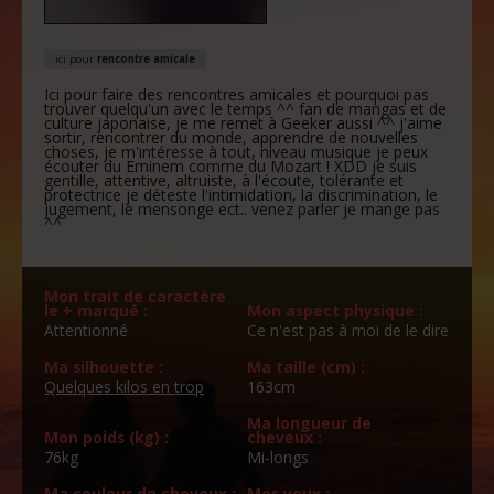
ici pour
rencontre amicale
Ici pour faire des rencontres amicales et pourquoi pas
trouver quelqu'un avec le temps ^^ fan de mangas et de
culture japonaise, je me remet à Geeker aussi ^^ j'aime
sortir, rencontrer du monde, apprendre de nouvelles
choses, je m'intéresse à tout, niveau musique je peux
écouter du Eminem comme du Mozart ! XDD je suis
gentille, attentive, altruiste, à l'écoute, tolérante et
protectrice je déteste l'intimidation, la discrimination, le
jugement, le mensonge ect.. venez parler je mange pas
^^
Mon trait de caractère
le + marqué :
Mon aspect physique :
Attentionné
Ce n'est pas à moi de le dire
Ma silhouette :
Ma taille (cm) :
Quelques kilos en trop
163cm
Ma longueur de
Mon poids (kg) :
cheveux :
76kg
Mi-longs
Ma couleur de cheveux :
Mes yeux :