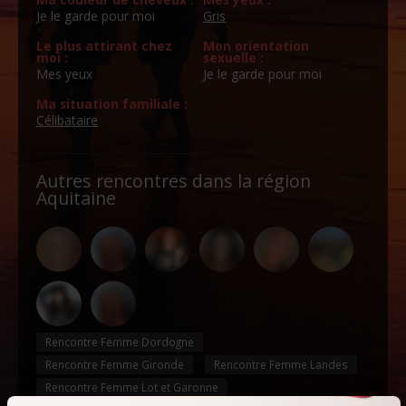
Je le garde pour moi
Gris
Le plus attirant chez
Mon orientation
moi :
sexuelle :
Mes yeux
Je le garde pour moi
Ma situation familiale :
Célibataire
Autres rencontres dans la région
Aquitaine
Rencontre Femme Dordogne
Rencontre Femme Gironde
Rencontre Femme Landes
Rencontre Femme Lot et Garonne