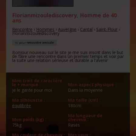
Florianmizoulediscovery
, Homme de
40
ans
Rencontre
›
Hommes
›
Auvergne
›
Cantal
›
Saint-Flour
›
Florianmizoulediscovery
ici pour
rencontre amicale
Bonjour nouveau sur le site je me suis inscrit dans le but
de faire une rencontre dans un premier temps et voir par
la suite une relation sérieuse et durable a l'avenir
Mon trait de caractère
le + marqué :
Mon aspect physique :
Je le garde pour moi
Dans la moyenne
Ma silhouette :
Ma taille (cm) :
équilibrée
180cm
Ma longueur de
Mon poids (kg) :
cheveux :
75kg
Rasés
Ma couleur de cheveux :
Mes yeux :