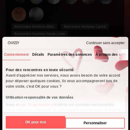
Rencontre Homme Allier
Rencontre Homme Cantal
Rencontre Homme Haute Loire
Rencontre Homme Puy de Dôme
Continuer sans accepter
Rencontre Homme Saint-Flour
Consentement
Détails
Paramètres des annonces
À propos des cooki
Que recherchez-vous ?
Pour des rencontres en toute sécurité
Avant d'apprécier nos services, nous avons besoin de votre accord
pour déposer quelques cookies, ils vous accompagneront lors de
votre visite, c'est OK pour vous ?
Je cherche un homme
Utilisation responsable de vos données
Nous et
nos 10 partenaires
traitons vos données personnelles,
telles que votre adresse IP, en utilisant des technologies comme les
Je cherche une femme
cookies pour stocker et accéder à des informations sur votre
appareil, afin de diffuser des publicités et du contenu personnalisés,
OK pour moi
Personnaliser
d'effectuer des mesures de performance des publicités et du contenu,