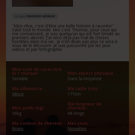
ici pour
rencontre sérieuse
"Mon rêve, c'est d'être une belle histoire à raconter"
Salut tout le monde. Moi c'est Thomas, pour ceux qui
me connaissent, je suis quelqu'un qui est fort timide au
premiers abords. J'ai vécu déjà pas mal de choses
horribles dans ma vie.. Je n'en dirais pas plus ce sera à
vous de le découvrir. Je suis passionné par les jeux
vidéos et par l’infographie
Mon trait de caractère
le + marqué :
Mon aspect physique :
Sensible
Dans la moyenne
Ma silhouette :
Ma taille (cm) :
Mince
177cm
Ma longueur de
Mon poids (kg) :
cheveux :
56kg
Mi-longs
Ma couleur de cheveux :
Mes yeux :
Bruns
Noisettes