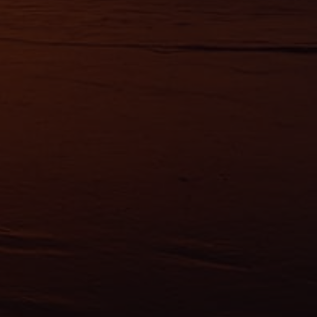
ement à
ns
ias
mations
ervices.