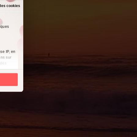
des cookies
lques
se IP, en
ons sur
 des
es
à
i
cliquant
récises à
ques
érences,