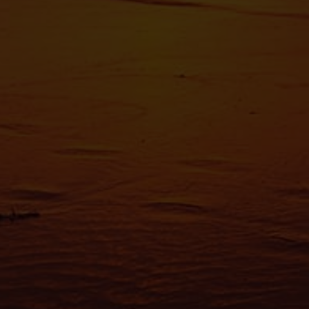
reportez-
tout momen
Les cooki
fonctionn
également
sociaux, 
que vous l