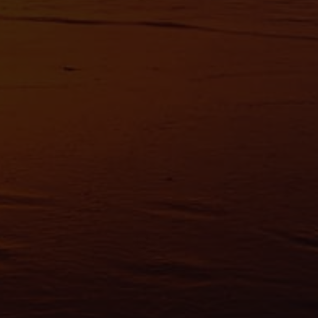
vous à la
section « Détails »
. Vous pouvez modifier ou retirer votre consent
t à partir de la déclaration sur les cookies.
es nous permettent de personnaliser le contenu et les annonces, d'offrir des
alités relatives aux médias sociaux et d'analyser notre trafic. Nous partageo
 des informations sur l'utilisation de notre site avec nos partenaires de méd
de publicité et d'analyse, qui peuvent combiner celles-ci avec d'autres infor
eur avez fournies ou qu'ils ont collectées lors de votre utilisation de leurs s