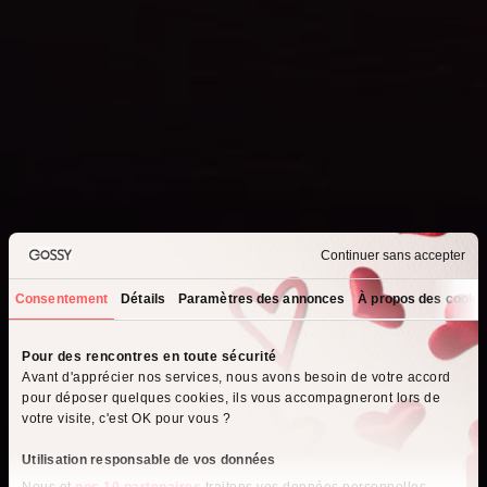
Continuer sans accepter
Consentement
Détails
Paramètres des annonces
À propos des cooki
Que recherchez-vous ?
Pour des rencontres en toute sécurité
Avant d'apprécier nos services, nous avons besoin de votre accord
Je cherche un homme
pour déposer quelques cookies, ils vous accompagneront lors de
votre visite, c'est OK pour vous ?
Je cherche une femme
Utilisation responsable de vos données
Nous et
nos 10 partenaires
traitons vos données personnelles,