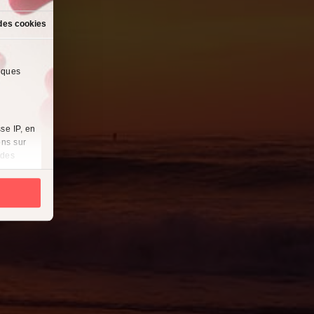
des cookies
lques
se IP, en
ons sur
 des
es
à
i
cliquant
récises à
ques