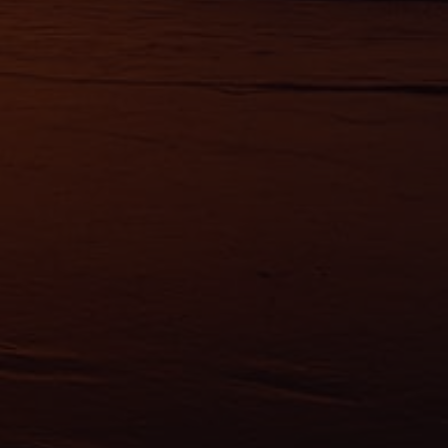
érences,
ement à
ns
ias
mations
ervices.