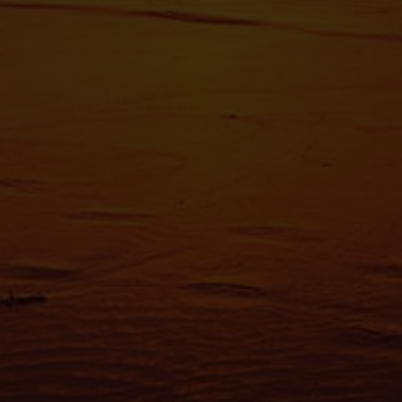
Pour en s
reportez-
tout momen
Les cooki
fonctionn
également
sociaux, 
que vous l