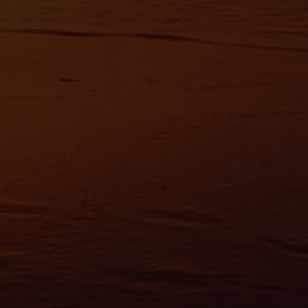
avoir plus sur le traitement de vos données personnelles et définir vos préf
vous à la
section « Détails »
. Vous pouvez modifier ou retirer votre consent
t à partir de la déclaration sur les cookies.
es nous permettent de personnaliser le contenu et les annonces, d'offrir des
alités relatives aux médias sociaux et d'analyser notre trafic. Nous partageo
 des informations sur l'utilisation de notre site avec nos partenaires de méd
de publicité et d'analyse, qui peuvent combiner celles-ci avec d'autres infor
eur avez fournies ou qu'ils ont collectées lors de votre utilisation de leurs s