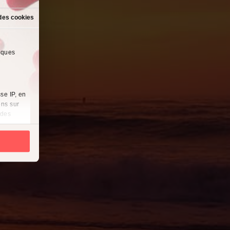
des cookies
lques
se IP, en
ons sur
 des
es
à
i
cliquant
récises à
ques