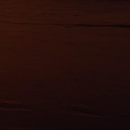
érences,
ement à
ns
ias
mations
ervices.