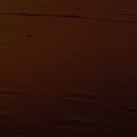
avoir plus sur le traitement de vos données personnelles et définir vos préf
vous à la
section « Détails »
. Vous pouvez modifier ou retirer votre consent
t à partir de la déclaration sur les cookies.
es nous permettent de personnaliser le contenu et les annonces, d'offrir des
alités relatives aux médias sociaux et d'analyser notre trafic. Nous partageo
 des informations sur l'utilisation de notre site avec nos partenaires de méd
de publicité et d'analyse, qui peuvent combiner celles-ci avec d'autres infor
eur avez fournies ou qu'ils ont collectées lors de votre utilisation de leurs s