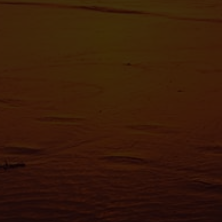
Pour en s
reportez-
tout momen
Les cooki
fonctionn
également
sociaux, 
que vous l