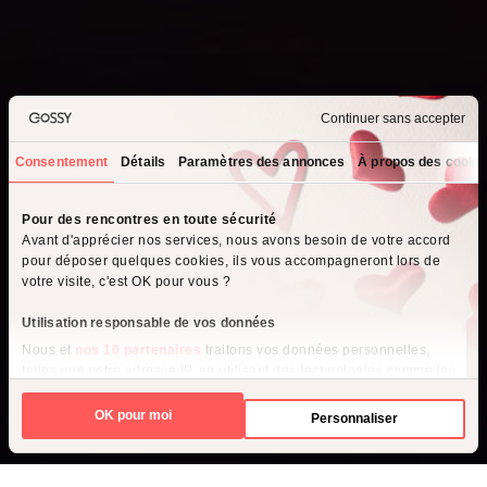
Continuer sans accepter
Consentement
Détails
Paramètres des annonces
À propos des cooki
Que recherchez-vous ?
Pour des rencontres en toute sécurité
Avant d'apprécier nos services, nous avons besoin de votre accord
Je cherche un homme
pour déposer quelques cookies, ils vous accompagneront lors de
votre visite, c'est OK pour vous ?
Je cherche une femme
Utilisation responsable de vos données
Nous et
nos 10 partenaires
traitons vos données personnelles,
telles que votre adresse IP, en utilisant des technologies comme les
cookies pour stocker et accéder à des informations sur votre
appareil, afin de diffuser des publicités et du contenu personnalisés,
OK pour moi
Personnaliser
d'effectuer des mesures de performance des publicités et du
contenu, ainsi que de réaliser des études d’audience, favorisant
ainsi le développement de services. Vous avez le choix quant à