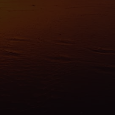
fiques (empreintes digitales).
avoir plus sur le traitement de vos données personnelles et définir vos préf
vous à la
section « Détails »
. Vous pouvez modifier ou retirer votre consent
t à partir de la déclaration sur les cookies.
es nous permettent de personnaliser le contenu et les annonces, d'offrir des
alités relatives aux médias sociaux et d'analyser notre trafic. Nous partageo
 des informations sur l'utilisation de notre site avec nos partenaires de méd
de publicité et d'analyse, qui peuvent combiner celles-ci avec d'autres infor
eur avez fournies ou qu'ils ont collectées lors de votre utilisation de leurs s