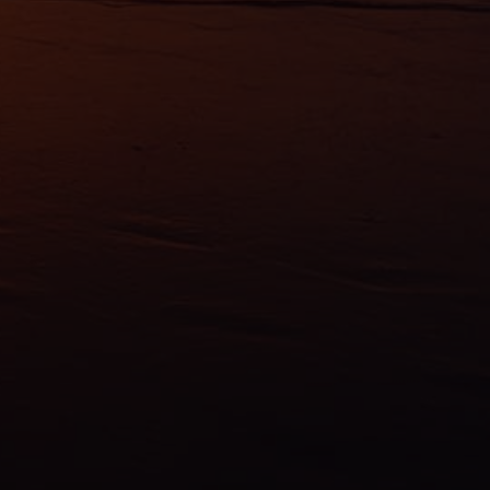
érences,
ement à
ns
ias
mations
ervices.