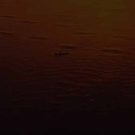
spéci
Pour en s
reportez-
tout momen
Les cooki
fonctionn
également
sociaux, 
que vous l