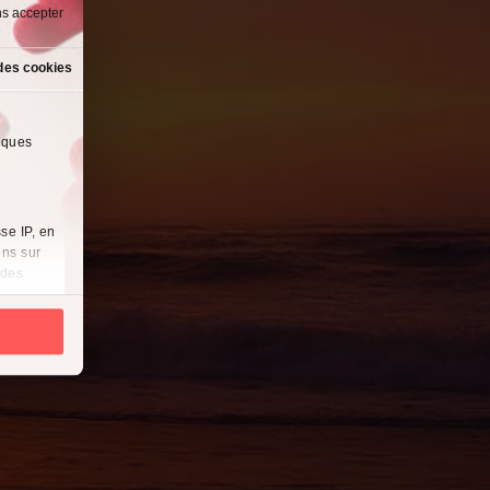
ns accepter
des cookies
lques
se IP, en
ons sur
 des
es
à
i
cliquant
récises à
ques