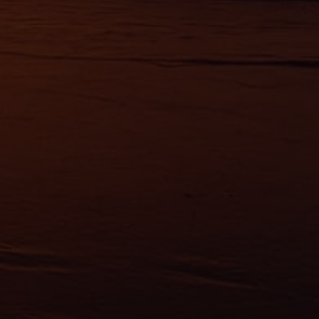
érences,
ement à
ns
ias
mations
ervices.