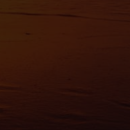
avoir plus sur le traitement de vos données personnelles et définir vos préf
vous à la
section « Détails »
. Vous pouvez modifier ou retirer votre consent
t à partir de la déclaration sur les cookies.
es nous permettent de personnaliser le contenu et les annonces, d'offrir des
alités relatives aux médias sociaux et d'analyser notre trafic. Nous partageo
 des informations sur l'utilisation de notre site avec nos partenaires de méd
de publicité et d'analyse, qui peuvent combiner celles-ci avec d'autres infor
eur avez fournies ou qu'ils ont collectées lors de votre utilisation de leurs s