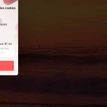
des cookies
lques
se IP, en
ons sur
 des
es
à
i
cliquant
récises à
ques