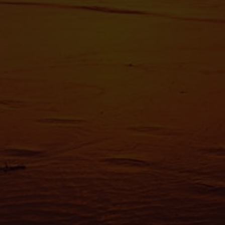
Pour en s
reportez-
tout momen
Les cooki
fonctionn
également
sociaux, 
que vous l