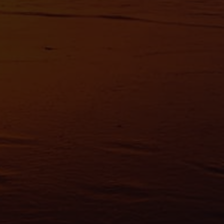
vous à la
section « Détails »
. Vous pouvez modifier ou retirer votre consent
t à partir de la déclaration sur les cookies.
es nous permettent de personnaliser le contenu et les annonces, d'offrir des
alités relatives aux médias sociaux et d'analyser notre trafic. Nous partageo
 des informations sur l'utilisation de notre site avec nos partenaires de méd
de publicité et d'analyse, qui peuvent combiner celles-ci avec d'autres infor
eur avez fournies ou qu'ils ont collectées lors de votre utilisation de leurs s