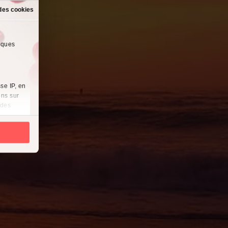
des cookies
lques
se IP, en
ons sur
 des
es
à
i
cliquant
récises à
ques
érences,