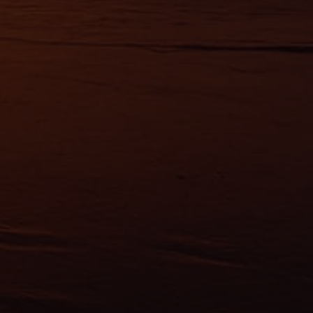
ement à
ns
ias
mations
ervices.