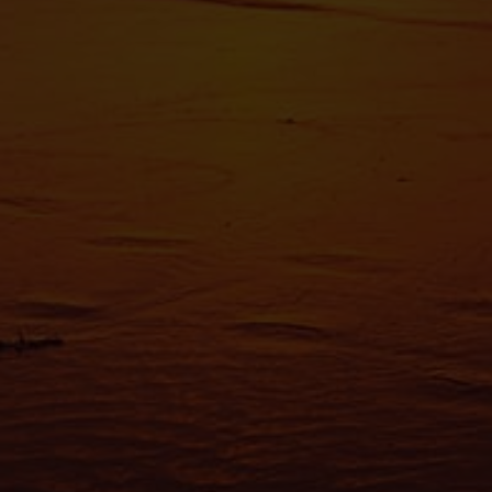
reportez-
tout momen
Les cooki
fonctionn
également
sociaux, 
que vous l