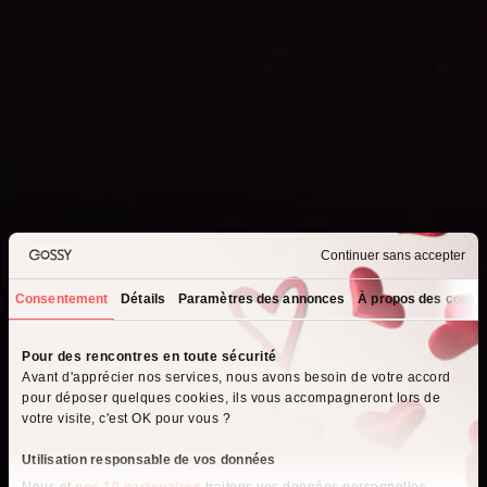
Continuer sans accepter
Consentement
Détails
Paramètres des annonces
À propos des cooki
Que recherchez-vous ?
Pour des rencontres en toute sécurité
Avant d'apprécier nos services, nous avons besoin de votre accord
Je cherche un homme
pour déposer quelques cookies, ils vous accompagneront lors de
votre visite, c'est OK pour vous ?
Je cherche une femme
Utilisation responsable de vos données
Nous et
nos 10 partenaires
traitons vos données personnelles,