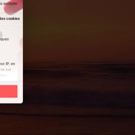
ns accepter
des cookies
lques
se IP, en
ons sur
 des
es
à
i
cliquant
récises à
ques