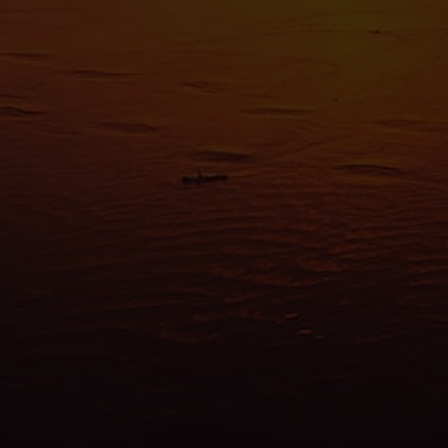
spéci
Pour en s
reportez-
tout momen
Les cooki
fonctionn
également
sociaux, 
que vous l