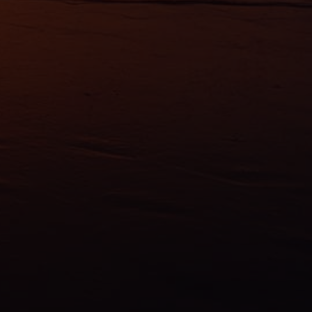
érences,
ement à
ns
ias
mations
ervices.