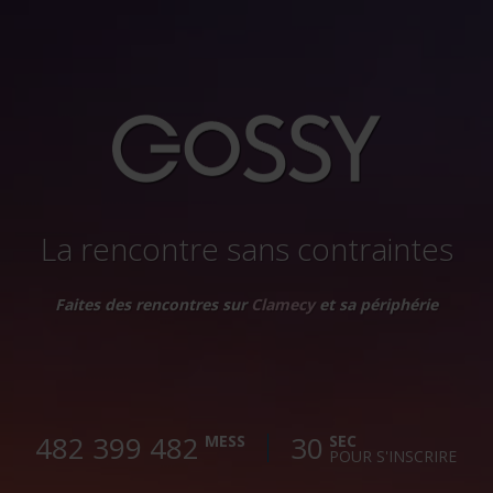
La rencontre sans contraintes
Faites des rencontres sur
Clamecy
et sa périphérie
482 399 483
30
MESS
SEC
POUR S'INSCRIRE