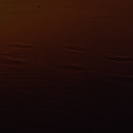
fiques (empreintes digitales).
avoir plus sur le traitement de vos données personnelles et définir vos préf
vous à la
section « Détails »
. Vous pouvez modifier ou retirer votre consent
t à partir de la déclaration sur les cookies.
es nous permettent de personnaliser le contenu et les annonces, d'offrir des
alités relatives aux médias sociaux et d'analyser notre trafic. Nous partageo
 des informations sur l'utilisation de notre site avec nos partenaires de méd
de publicité et d'analyse, qui peuvent combiner celles-ci avec d'autres infor
eur avez fournies ou qu'ils ont collectées lors de votre utilisation de leurs s