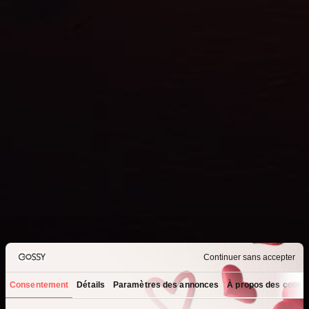
Continuer sans accepter
Consentement
Détails
Paramètres des annonces
À propos des cooki
Que recherchez-vous ?