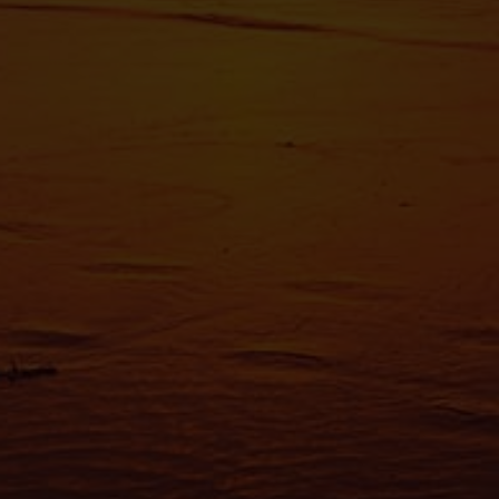
Pour en s
reportez-
tout momen
Les cooki
fonctionn
également
sociaux, 
que vous l