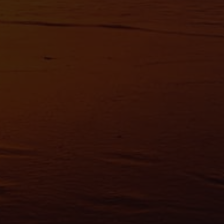
avoir plus sur le traitement de vos données personnelles et définir vos préf
vous à la
section « Détails »
. Vous pouvez modifier ou retirer votre consent
t à partir de la déclaration sur les cookies.
es nous permettent de personnaliser le contenu et les annonces, d'offrir des
alités relatives aux médias sociaux et d'analyser notre trafic. Nous partageo
 des informations sur l'utilisation de notre site avec nos partenaires de méd
de publicité et d'analyse, qui peuvent combiner celles-ci avec d'autres infor
eur avez fournies ou qu'ils ont collectées lors de votre utilisation de leurs s