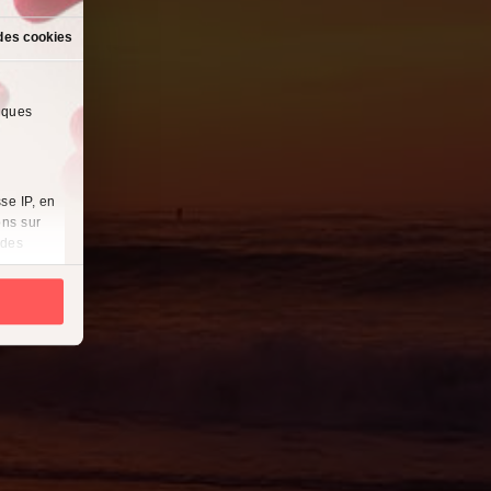
des cookies
lques
se IP, en
ons sur
 des
es
à
i
cliquant
récises à
ques