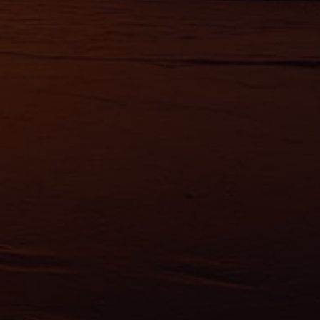
érences,
ement à
ns
ias
mations
ervices.