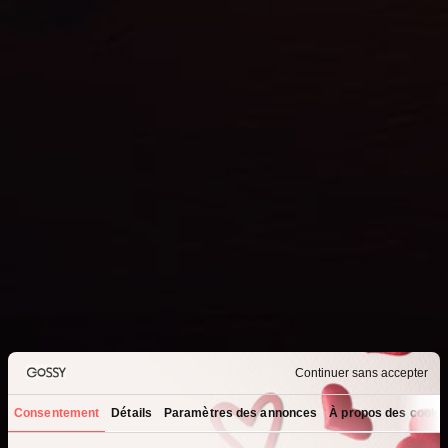
Continuer sans accepter
Consentement
Détails
Paramètres des annonces
À propos des cooki
Que recherchez-vous ?