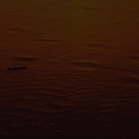
Les cooki
fonctionn
également
sociaux, 
que vous l