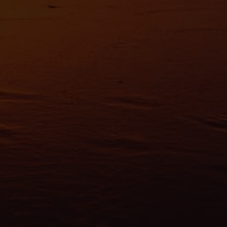
es nous permettent de personnaliser le contenu et les annonces, d'offrir des
alités relatives aux médias sociaux et d'analyser notre trafic. Nous partageo
 des informations sur l'utilisation de notre site avec nos partenaires de méd
de publicité et d'analyse, qui peuvent combiner celles-ci avec d'autres infor
eur avez fournies ou qu'ils ont collectées lors de votre utilisation de leurs s