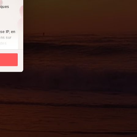
lques
se IP, en
ons sur
 des
es
à
i
cliquant
récises à
ques
érences,
ement à