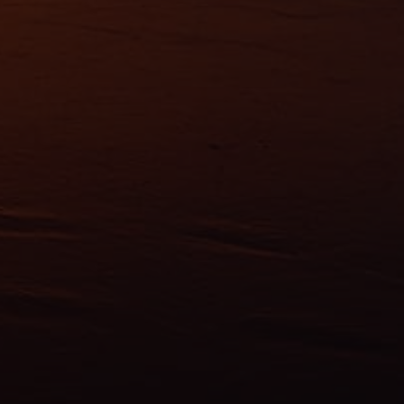
ns
ias
mations
ervices.