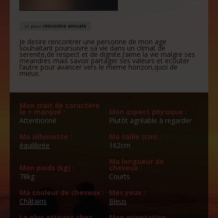
ici pour
rencontre amicale
Je desire rencontrer une personne de mon age
souhaitant poursuivre sa vie dans un climat de
serenite,de respect et de dignite.J’aime la vie malgre ses
meandres mais savoir partager ses valeurs et ecouter
l’autre pour avancer vers le meme horizon,quoi de
mieux.
Mon trait de caractère
le + marqué :
Mon aspect physique :
Attentionné
Plutôt agréable à regarder
Ma silhouette :
Ma taille (cm) :
équilibrée
162cm
Ma longueur de
Mon poids (kg) :
cheveux :
78kg
Courts
Ma couleur de cheveux :
Mes yeux :
Châtains
Bleus
Le plus attirant chez
Mon orientation